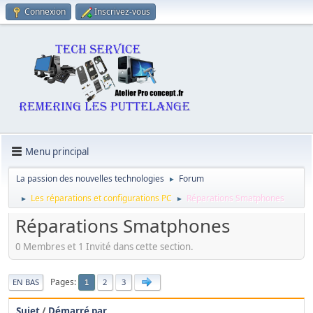
Connexion
Inscrivez-vous
Menu principal
La passion des nouvelles technologies
Forum
►
Les réparations et configurations PC
Réparations Smatphones
►
►
Réparations Smatphones
0 Membres et 1 Invité dans cette section.
Pages
EN BAS
2
3
1
Sujet
/
Démarré par