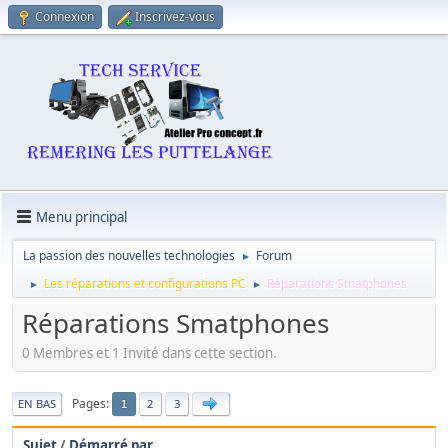
Connexion
Inscrivez-vous
Menu principal
La passion des nouvelles technologies
Forum
►
Les réparations et configurations PC
Réparations Smatphones
►
►
Réparations Smatphones
0 Membres et 1 Invité dans cette section.
Pages
EN BAS
2
3
1
Sujet
/
Démarré par