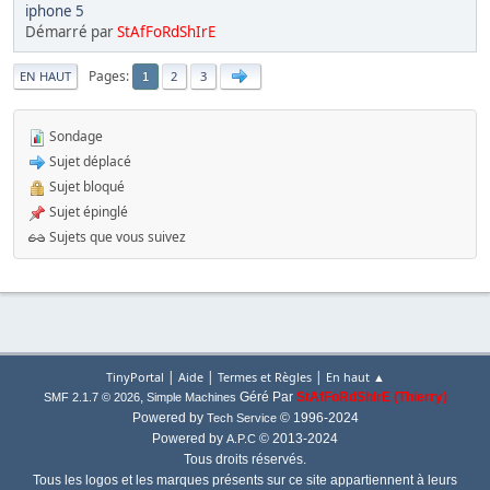
iphone 5
Démarré par
StAfFoRdShIrE
Pages
EN HAUT
2
3
1
Sondage
Sujet déplacé
Sujet bloqué
Sujet épinglé
Sujets que vous suivez
|
|
|
TinyPortal
Aide
Termes et Règles
En haut ▲
,
Géré Par
StAfFoRdShIrE (Thierry)
SMF 2.1.7 © 2026
Simple Machines
Powered by
© 1996-2024
Tech Service
Powered by
© 2013-2024
A.P.C
Tous droits réservés.
Tous les logos et les marques présents sur ce site appartiennent à leurs