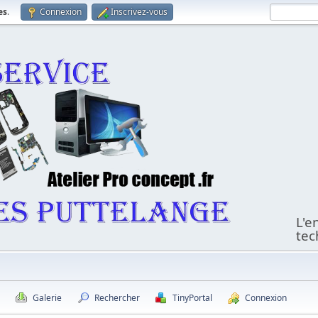
es
.
Connexion
Inscrivez-vous
L'e
tec
s
Galerie
Rechercher
TinyPortal
Connexion