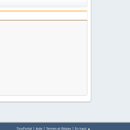
|
|
|
TinyPortal
Aide
Termes et Règles
En haut ▲